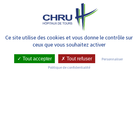
Panneau de gestion des cookies
MENU
Les activités du centre – Le don
Ce site utilise des cookies et vous donne le contrôle sur
ceux que vous souhaitez activer
de gamètes
Tout accepter
Tout refuser
Personnaliser
Politique de confidentialité
SERVICE DE MÉDECINE ET BIOLOGIE DE LA
REPRODUCTION
LES ACTIVITÉS DU CENTRE – LE DON DE
GAMÈTES