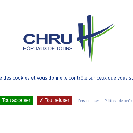
 et urgences
 ET RENDRE
LE CHRU ET SES
ÉTUDIER / SE
N
 PATIENT
PARTENAIRES
FORMER
RE
ise des cookies et vous donne le contrôle sur ceux que vous s
IENT
•
PRÉPARER MA SORTIE
•
PAYER MES SOINS
Tout accepter
Tout refuser
Personnaliser
Politique de confid