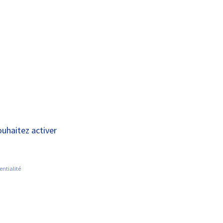
A+
A-
OUS
RECHERCHE ET
ACTUALITÉS
JOINDRE
INNOVATION
ouhaitez activer
entialité
Être soigné et rendre visite