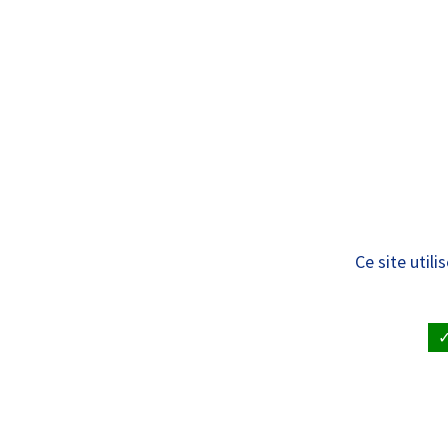
Panneau de gestion des cookies
Standard
ÊTRE SOIGNÉ
VISITE À UN
Payer mes soins
Ce site util
ACCUEIL
•
ÊTRE SOIGNÉ ET RENDRE VISITE À UN PAT