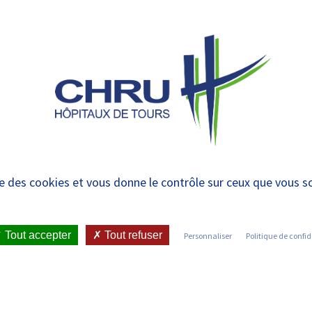
 et urgences
 ET RENDRE
LE CHRU ET SES
ÉTUDIER / SE
N
 PATIENT
PARTENAIRES
FORMER
RE
er
ise des cookies et vous donne le contrôle sur ceux que vous s
Tout accepter
Tout refuser
Personnaliser
Politique de confid