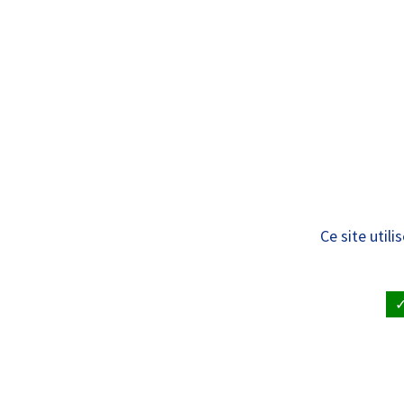
Panneau de gestion des cookies
Standard
ÊTRE SOIGNÉ
VISITE À UN
Étudier / Se form
Ce site util
ACCUEIL
•
ÉTUDIER / SE FORMER