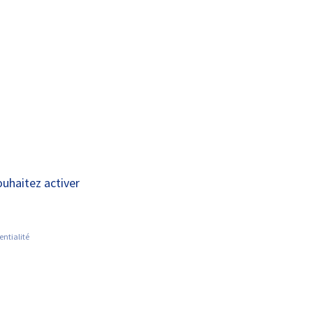
A+
A-
OUS
RECHERCHE ET
ACTUALITÉS
JOINDRE
INNOVATION
ouhaitez activer
entialité