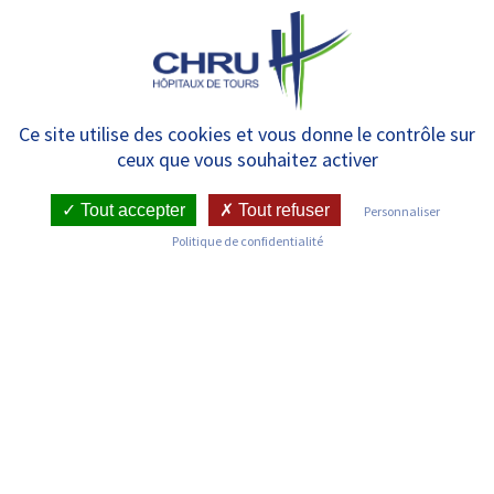
Panneau de gestion des cookies
MENU
Médecine et Biologie de la
Ce site utilise des cookies et vous donne le contrôle sur
ceux que vous souhaitez activer
Reproduction
Tout accepter
Tout refuser
Personnaliser
Politique de confidentialité
RETOUR SUR LES SERVICES
Infos pratiques