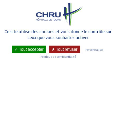
Panneau de gestion des cookies
MENU
Demande de projet parental –
Ce site utilise des cookies et vous donne le contrôle sur
ceux que vous souhaitez activer
Consultation avec la
psychologue
Tout accepter
Tout refuser
Personnaliser
Politique de confidentialité
SERVICE DE MÉDECINE ET BIOLOGIE DE LA
REPRODUCTION
LE COUPLE, LA FEMME NON MARIÉE