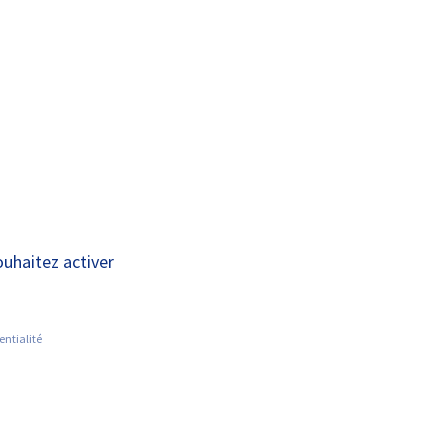
A+
A-
OUS
RECHERCHE ET
ACTUALITÉS
JOINDRE
INNOVATION
urs
ouhaitez activer
entialité
Nous rejoindre