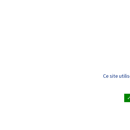
Panneau de gestion des cookies
Standard
ÊTRE SOIGNÉ
VISITE À UN
Je veux me forme
Ce site util
ACCUEIL
•
NOUS REJOINDRE
•
JE VEUX ME FORM