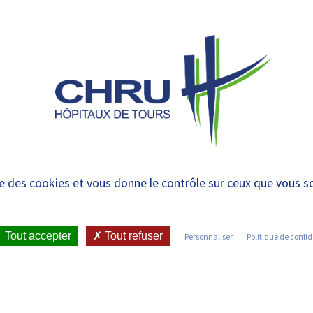
 et urgences
 ET RENDRE
LE CHRU ET SES
ÉTUDIER / SE
N
 PATIENT
PARTENAIRES
FORMER
RE
r avec le CHRU de To
ise des cookies et vous donne le contrôle sur ceux que vous s
ER AVEC LE CHRU DE TOURS
Tout accepter
Tout refuser
Personnaliser
Politique de confid