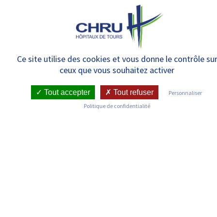
Panneau de gestion des cookies
MENU
Sectorisation psychiatrie
Ce site utilise des cookies et vous donne le contrôle su
ceux que vous souhaitez activer
Tout accepter
Tout refuser
Personnaliser
Politique de confidentialité
Trouvez votre service de
psychiatrie
Rues de Tours
Communes