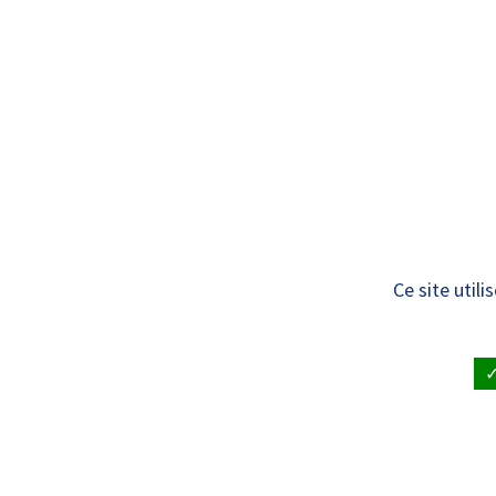
Panneau de gestion des cookies
Standard
ÊTRE SOIGNÉ
VISITE À UN
CHRU de Tours – 
Ce site util
ACCUEIL
•
CHRU DE TOURS – ACCORDS LOCAUX 202