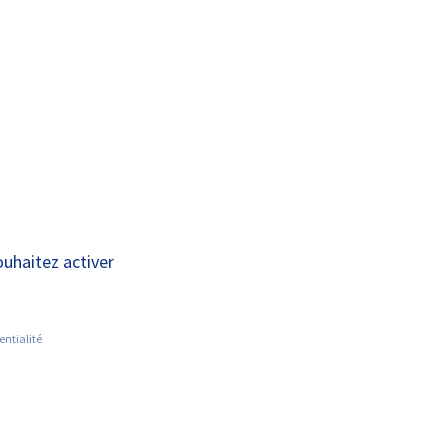
A+
A-
OUS
RECHERCHE ET
ACTUALITÉS
JOINDRE
INNOVATION
ouhaitez activer
entialité