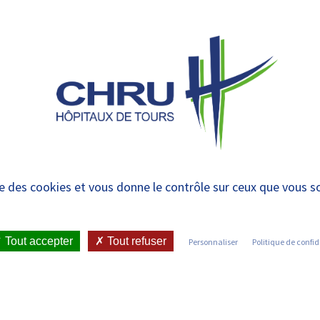
 et urgences
 ET RENDRE
LE CHRU ET SES
ÉTUDIER / SE
N
 PATIENT
PARTENAIRES
FORMER
RE
accords locaux 2022
ise des cookies et vous donne le contrôle sur ceux que vous s
2
Tout accepter
Tout refuser
Personnaliser
Politique de confid