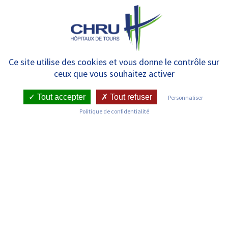
Panneau de gestion des cookies
MENU
Demande de projet parental –
Ce site utilise des cookies et vous donne le contrôle sur
ceux que vous souhaitez activer
La première consultation
Tout accepter
Tout refuser
Personnaliser
Politique de confidentialité
SERVICE DE MÉDECINE ET BIOLOGIE DE LA
REPRODUCTION
LES COUPLES OU LES FEMMES NON MARIÉES
– LA PREMIÈRE CONSULTATION