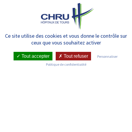
Panneau de gestion des cookies
MENU
Demande de projet parental –
Ce site utilise des cookies et vous donne le contrôle sur
ceux que vous souhaitez activer
Le bilan masculin
Tout accepter
Tout refuser
Personnaliser
Politique de confidentialité
SERVICE DE MÉDECINE ET BIOLOGIE DE LA
REPRODUCTION
PROJET PARENTAL – LE BILAN MASCULIN