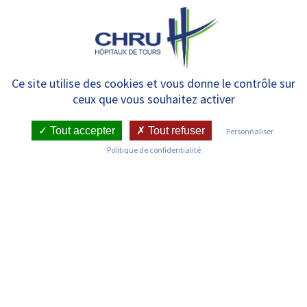
Panneau de gestion des cookies
MENU
Nos concours
Ce site utilise des cookies et vous donne le contrôle sur
ceux que vous souhaitez activer
Tout accepter
Tout refuser
Personnaliser
Politique de confidentialité
Devenir titulaire de la fonction publique
Le recrutement des fonctionnaires s’effectue par
concours, sur épreuves ou sur titres. Retrouvez sur cette
page toutes les informations concernant les avis et
résultats de concours du CHRU.