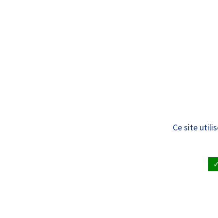
Panneau de gestion des cookies
Standard
ÊTRE SOIGNÉ
VISITE À UN
Liste des actualité
Ce site util
ACCUEIL
•
ACTUALITÉS
•
LISTE DES ACTUALITÉS
Découvrez les 