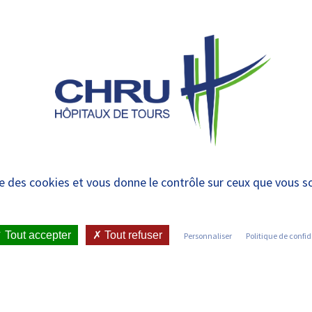
 et urgences
 ET RENDRE
LE CHRU ET SES
ÉTUDIER / SE
N
 PATIENT
PARTENAIRES
FORMER
RE
s
ise des cookies et vous donne le contrôle sur ceux que vous s
Tout accepter
Tout refuser
Personnaliser
Politique de confid
dernières actualités du Centre Hospitalier Régional et Univers