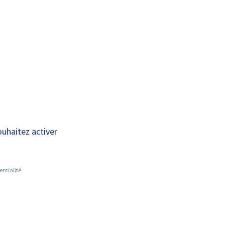
A+
A-
OUS
RECHERCHE ET
ACTUALITÉS
JOINDRE
INNOVATION
ouhaitez activer
entialité
itaire de Tours