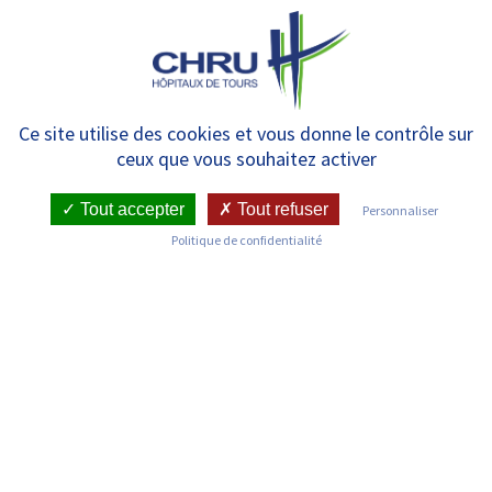
Panneau de gestion des cookies
MENU
Liste des actualités
Ce site utilise des cookies et vous donne le contrôle sur
ceux que vous souhaitez activer
Tout accepter
Tout refuser
Personnaliser
Politique de confidentialité
Découvrez les dernières actualités du Centre Hospitalier
Régional et Universitaire de Tours
RECHERCHER