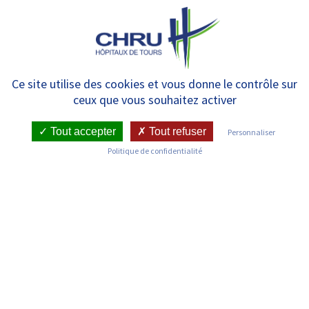
Panneau de gestion des cookies
MENU
Liste des actualités
Ce site utilise des cookies et vous donne le contrôle sur
ceux que vous souhaitez activer
Tout accepter
Tout refuser
Personnaliser
Politique de confidentialité
Découvrez les dernières actualités du Centre Hospitalier
Régional et Universitaire de Tours
RECHERCHER