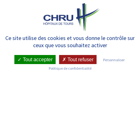
Panneau de gestion des cookies
MENU
CHRU de Tours – 5 questions
Ce site utilise des cookies et vous donne le contrôle sur
ceux que vous souhaitez activer
sur la vaccination COVID-19 –
avril 2021
Tout accepter
Tout refuser
Personnaliser
Politique de confidentialité
RETOUR SUR LES ACTUALITÉS