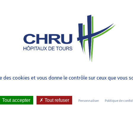
 et urgences
 ET RENDRE
LE CHRU ET SES
ÉTUDIER / SE
N
 PATIENT
PARTENAIRES
FORMER
RE
anté – 15/04 – Confér
ise des cookies et vous donne le contrôle sur ceux que vous s
Tout accepter
Tout refuser
Personnaliser
Politique de confid
•
LES JEUDIS DE LA SANTÉ – 15/04 – CONFÉRENCE SPORT E