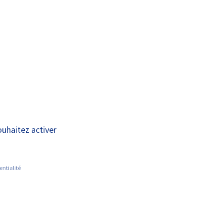
A+
A-
OUS
RECHERCHE ET
ACTUALITÉS
JOINDRE
INNOVATION
ence Sport et
ouhaitez activer
entialité
T SANTÉ