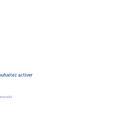
A+
A-
OUS
RECHERCHE ET
ACTUALITÉS
JOINDRE
INNOVATION
ce civique
ouhaitez activer
entialité