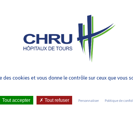
 et urgences
 ET RENDRE
LE CHRU ET SES
ÉTUDIER / SE
N
 PATIENT
PARTENAIRES
FORMER
RE
 volontaires en servi
ise des cookies et vous donne le contrôle sur ceux que vous s
•
RECRUTEMENT DE 20 VOLONTAIRES EN SERVICE CIVIQUE
Tout accepter
Tout refuser
Personnaliser
Politique de confid