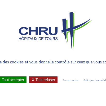
 et urgences
 ET RENDRE
LE CHRU ET SES
ÉTUDIER / SE
N
 PATIENT
PARTENAIRES
FORMER
RE
presse
ise des cookies et vous donne le contrôle sur ceux que vous s
ICATIONS ET PRESSE
•
COMMUNIQUÉS DE PRESSE
Tout accepter
Tout refuser
Personnaliser
Politique de confid