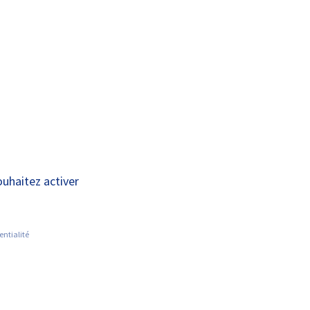
A+
A-
OUS
RECHERCHE ET
ACTUALITÉS
JOINDRE
INNOVATION
ouhaitez activer
entialité
RECHERCHER