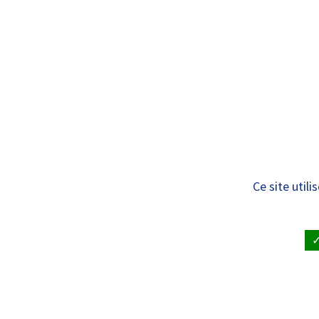
Panneau de gestion des cookies
Standard
ÊTRE SOIGNÉ
VISITE À UN
Communiqués de 
Ce site util
ACCUEIL
•
LE CHRU ET SES PARTENAIRES
•
PUBL