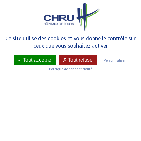
Panneau de gestion des cookies
MENU
Mal de dos, douleurs du rachis,
Ce site utilise des cookies et vous donne le contrôle sur
ceux que vous souhaitez activer
pour tout savoir de la prise en
charge au CHRU
Tout accepter
Tout refuser
Personnaliser
Politique de confidentialité
RETOUR SUR LES COMMUNIQUÉS DE PRESSE