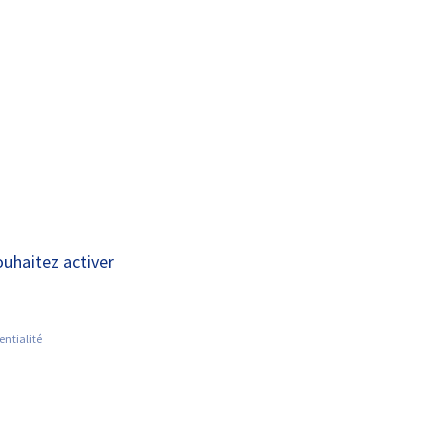
A+
A-
OUS
RECHERCHE ET
ACTUALITÉS
JOINDRE
INNOVATION
naire crée un outil
ouhaitez activer
entialité