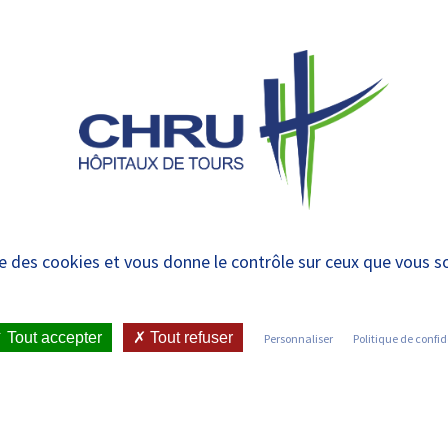
 et urgences
 ET RENDRE
LE CHRU ET SES
ÉTUDIER / SE
N
 PATIENT
PARTENAIRES
FORMER
RE
ne équipe pluridiscipli
ise des cookies et vous donne le contrôle sur ceux que vous s
n
Tout accepter
Tout refuser
Personnaliser
Politique de confid
ICATIONS ET PRESSE
•
COMMUNIQUÉS DE PRESSE
•
ÉE UN OUTIL D’AIDE À LA DÉCISION