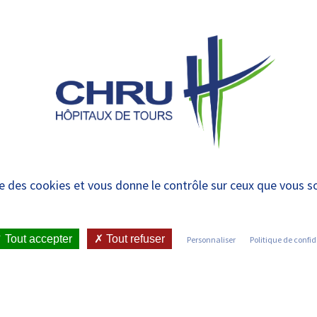
 et urgences
 ET RENDRE
LE CHRU ET SES
ÉTUDIER / SE
N
 PATIENT
PARTENAIRES
FORMER
RE
dez-vous à Bretonneau
ise des cookies et vous donne le contrôle sur ceux que vous s
ir les cyclistes
Tout accepter
Tout refuser
Personnaliser
Politique de confid
ICATIONS ET PRESSE
•
COMMUNIQUÉS DE PRESSE
•
TEMBRE À 16H30 POUR ACCUEILLIR LES CYCLISTES