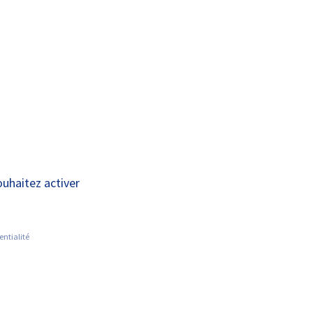
A+
A-
OUS
RECHERCHE ET
ACTUALITÉS
JOINDRE
INNOVATION
 le 13 septembre à
ouhaitez activer
entialité