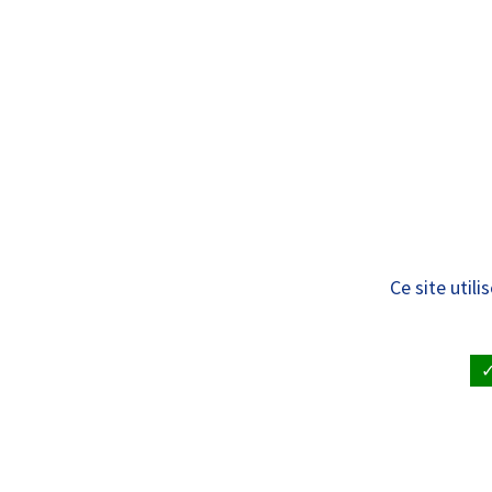
Panneau de gestion des cookies
Standard
ÊTRE SOIGNÉ
VISITE À UN
Liste des services
Ce site util
ACCUEIL
•
ÊTRE SOIGNÉ ET RENDRE VISITE À UN PAT