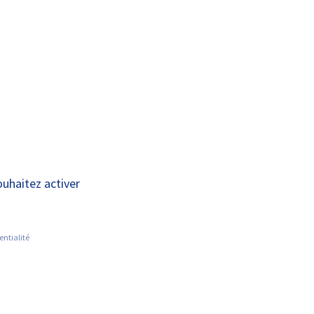
A+
A-
OUS
RECHERCHE ET
ACTUALITÉS
JOINDRE
INNOVATION
ouhaitez activer
entialité