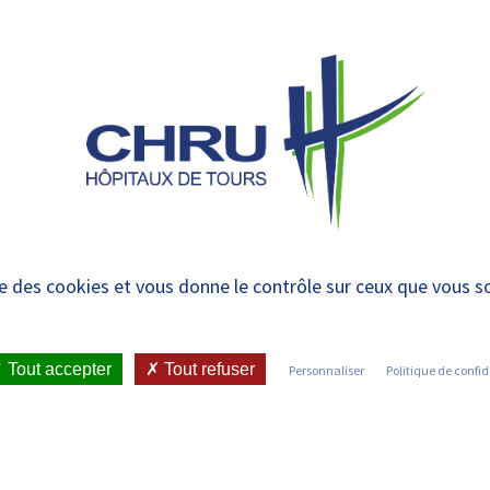
 et urgences
 ET RENDRE
LE CHRU ET SES
ÉTUDIER / SE
N
 PATIENT
PARTENAIRES
FORMER
RE
ise des cookies et vous donne le contrôle sur ceux que vous s
IENT
•
JOINDRE LE CHRU
•
LISTE DES SERVICES
Tout accepter
Tout refuser
Personnaliser
Politique de confid
Découvrez les services du CHRU de Tours