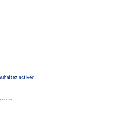
A+
A-
OUS
RECHERCHE ET
ACTUALITÉS
JOINDRE
INNOVATION
sseau
ouhaitez activer
entialité