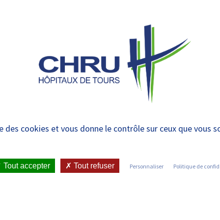
 et urgences
 ET RENDRE
LE CHRU ET SES
ÉTUDIER / SE
N
 PATIENT
PARTENAIRES
FORMER
RE
iologie Adultes Trou
ise des cookies et vous donne le contrôle sur ceux que vous s
IENT
•
JOINDRE LE CHRU
•
LISTE DES SERVICES
•
Tout accepter
Tout refuser
Personnaliser
Politique de confid