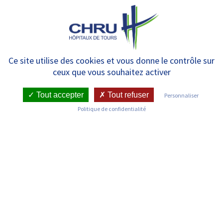
Panneau de gestion des cookies
MENU
CHRU de Tours – auto-
Ce site utilise des cookies et vous donne le contrôle sur
ceux que vous souhaitez activer
déclaration des liens d’intérêts
Tout accepter
Tout refuser
Personnaliser
Politique de confidentialité
Auto-déclaration des liens d'intérêt