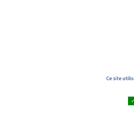
Panneau de gestion des cookies
Standard
ÊTRE SOIGNÉ
VISITE À UN
Liste des services
Ce site util
ACCUEIL
•
ÊTRE SOIGNÉ ET RENDRE VISITE À UN PAT