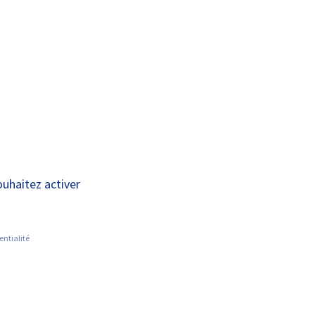
A+
A-
OUS
RECHERCHE ET
ACTUALITÉS
JOINDRE
INNOVATION
ouhaitez activer
entialité