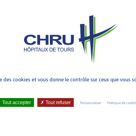
 et urgences
 ET RENDRE
LE CHRU ET SES
ÉTUDIER / SE
N
 PATIENT
PARTENAIRES
FORMER
RE
ise des cookies et vous donne le contrôle sur ceux que vous s
IENT
•
JOINDRE LE CHRU
•
LISTE DES SERVICES
Tout accepter
Tout refuser
Personnaliser
Politique de confid
Découvrez les services du CHRU de Tours