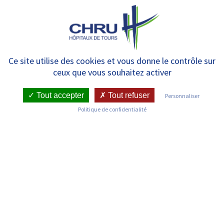
Panneau de gestion des cookies
MENU
Liste des services
Ce site utilise des cookies et vous donne le contrôle sur
ceux que vous souhaitez activer
Tout accepter
Tout refuser
Personnaliser
Politique de confidentialité
Découvrez les services du CHRU de Tours
Anatomie et Cytologie Pathologiques –
Bretonneau : Unité de Biologie Cellulaire
et Microscopie électronique