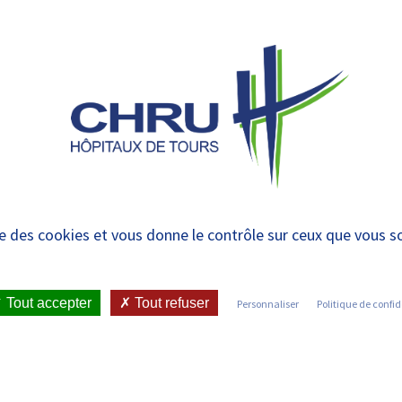
 et urgences
 ET RENDRE
LE CHRU ET SES
ÉTUDIER / SE
N
 PATIENT
PARTENAIRES
FORMER
RE
ise des cookies et vous donne le contrôle sur ceux que vous s
IENT
•
JOINDRE LE CHRU
•
LISTE DES SERVICES
Tout accepter
Tout refuser
Personnaliser
Politique de confid
Découvrez les services du CHRU de Tours