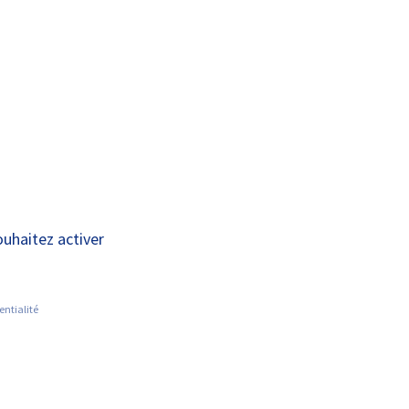
A+
A-
OUS
RECHERCHE ET
ACTUALITÉS
JOINDRE
INNOVATION
ouhaitez activer
entialité