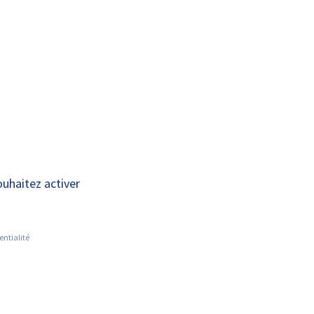
A+
A-
OUS
RECHERCHE ET
ACTUALITÉS
JOINDRE
INNOVATION
ouhaitez activer
entialité