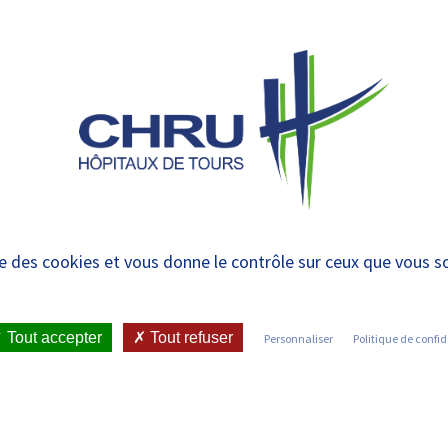
 et urgences
 ET RENDRE
LE CHRU ET SES
ÉTUDIER / SE
N
 PATIENT
PARTENAIRES
FORMER
RE
 37
ise des cookies et vous donne le contrôle sur ceux que vous s
IENT
•
JOINDRE LE CHRU
•
LISTE DES SERVICES
•
Tout accepter
Tout refuser
Personnaliser
Politique de confid