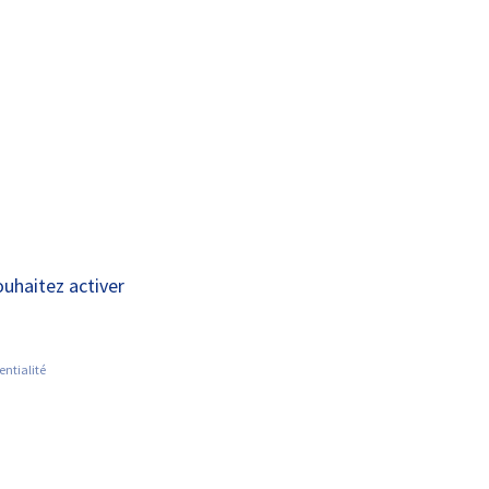
A+
A-
OUS
RECHERCHE ET
ACTUALITÉS
JOINDRE
INNOVATION
ion (EDN)
ouhaitez activer
entialité