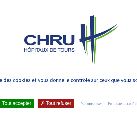
 et urgences
 ET RENDRE
LE CHRU ET SES
ÉTUDIER / SE
N
 PATIENT
PARTENAIRES
FORMER
RE
iabétologie – Nutrit
ise des cookies et vous donne le contrôle sur ceux que vous s
IENT
•
JOINDRE LE CHRU
•
LISTE DES SERVICES
•
Tout accepter
Tout refuser
Personnaliser
Politique de confid