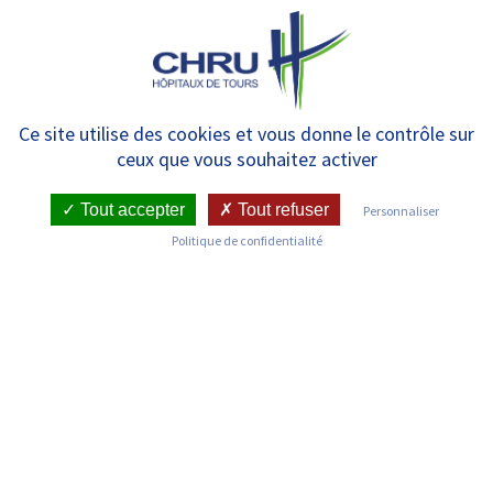
Panneau de gestion des cookies
MENU
Liste des actualités
Ce site utilise des cookies et vous donne le contrôle sur
ceux que vous souhaitez activer
Tout accepter
Tout refuser
Personnaliser
Politique de confidentialité
Découvrez les dernières actualités du Centre Hospitalier
Régional et Universitaire de Tours
RECHERCHER