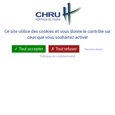
Panneau de gestion des cookies
MENU
Vieillissement et maintien de
Ce site utilise des cookies et vous donne le contrôle sur
ceux que vous souhaitez activer
l’autonomie : une journée
d’échanges entre
Tout accepter
Tout refuser
Personnaliser
Politique de confidentialité
professionnels le 24 juin 2022
RETOUR SUR LES ACTUALITÉS