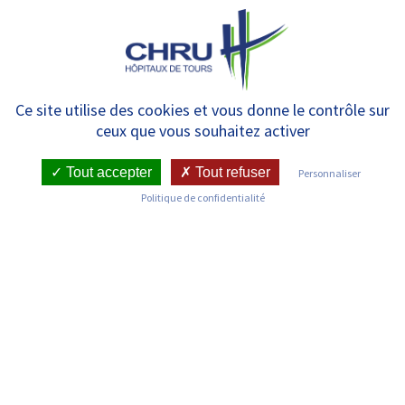
Panneau de gestion des cookies
MENU
[Recherche] – La SFEIM en
Ce site utilise des cookies et vous donne le contrôle sur
ceux que vous souhaitez activer
congrès à Tours
Tout accepter
Tout refuser
Personnaliser
Politique de confidentialité
RETOUR SUR LES ACTUALITÉS