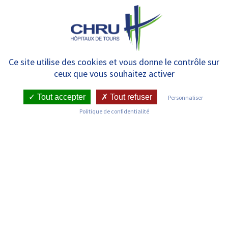
Panneau de gestion des cookies
MENU
[Recherche] – Retour sur la
Ce site utilise des cookies et vous donne le contrôle sur
ceux que vous souhaitez activer
Journée du GIRCI
Tout accepter
Tout refuser
Personnaliser
Politique de confidentialité
RETOUR SUR LES ACTUALITÉS