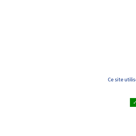
Panneau de gestion des cookies
Standard
ÊTRE SOIGNÉ
VISITE À UN
Communiqués de 
Ce site util
ACCUEIL
•
LE CHRU ET SES PARTENAIRES
•
PUBL