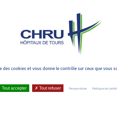
 et urgences
 ET RENDRE
LE CHRU ET SES
ÉTUDIER / SE
N
 PATIENT
PARTENAIRES
FORMER
RE
presse
ise des cookies et vous donne le contrôle sur ceux que vous s
ICATIONS ET PRESSE
•
COMMUNIQUÉS DE PRESSE
Tout accepter
Tout refuser
Personnaliser
Politique de confid