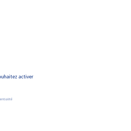
A+
A-
OUS
RECHERCHE ET
ACTUALITÉS
JOINDRE
INNOVATION
ouhaitez activer
entialité
RECHERCHER