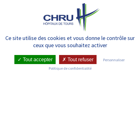
Panneau de gestion des cookies
MENU
SERVICES CIVIQUES AU CHRU
Ce site utilise des cookies et vous donne le contrôle sur
ceux que vous souhaitez activer
DE TOURS : DEPUIS 2016,
BIENTÔT PLUS DE 150
Tout accepter
Tout refuser
Personnaliser
Politique de confidentialité
VOLONTAIRES
RETOUR SUR LES COMMUNIQUÉS DE PRESSE