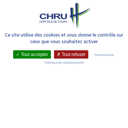
Panneau de gestion des cookies
MENU
Mars Bleu : Mois de
Ce site utilise des cookies et vous donne le contrôle sur
ceux que vous souhaitez activer
mobilisation nationale contre le
cancer colorectal
Tout accepter
Tout refuser
Personnaliser
Politique de confidentialité
RETOUR SUR LES COMMUNIQUÉS DE PRESSE