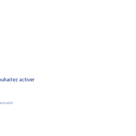
A+
A-
OUS
RECHERCHE ET
ACTUALITÉS
JOINDRE
INNOVATION
ouhaitez activer
entialité