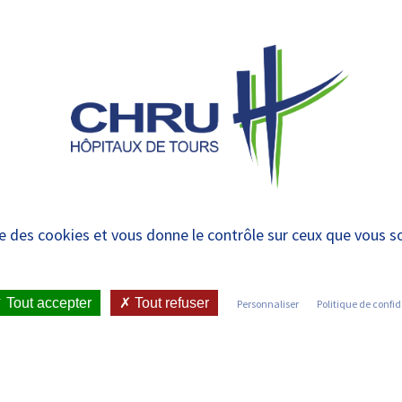
 et urgences
 ET RENDRE
LE CHRU ET SES
ÉTUDIER / SE
N
 PATIENT
PARTENAIRES
FORMER
RE
ise des cookies et vous donne le contrôle sur ceux que vous s
IENT
•
JOINDRE LE CHRU
•
LISTE DES SERVICES
Tout accepter
Tout refuser
Personnaliser
Politique de confid
Découvrez les services du CHRU de Tours