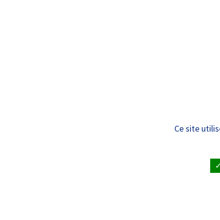
Panneau de gestion des cookies
Standard
ÊTRE SOIGNÉ
VISITE À UN
Liste des services
Ce site util
ACCUEIL
•
ÊTRE SOIGNÉ ET RENDRE VISITE À UN PAT