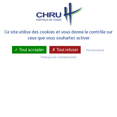
Panneau de gestion des cookies
MENU
Anatomie et Cytologie
Ce site utilise des cookies et vous donne le contrôle sur
ceux que vous souhaitez activer
Pathologiques – Bretonneau :
Unité de Biologie Cellulaire et
Tout accepter
Tout refuser
Personnaliser
Politique de confidentialité
Microscopie électronique
RETOUR SUR LES SERVICES