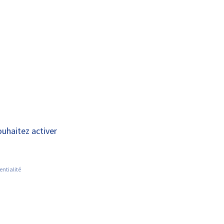
A+
A-
OUS
RECHERCHE ET
ACTUALITÉS
JOINDRE
INNOVATION
ouhaitez activer
entialité