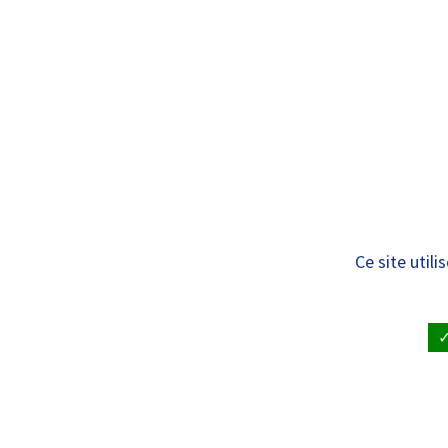
Panneau de gestion des cookies
Standard
ÊTRE SOIGNÉ
VISITE À UN
Liste des services
Ce site util
ACCUEIL
•
ÊTRE SOIGNÉ ET RENDRE VISITE À UN PAT