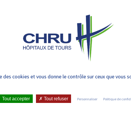
 et urgences
 ET RENDRE
LE CHRU ET SES
ÉTUDIER / SE
N
 PATIENT
PARTENAIRES
FORMER
RE
ise des cookies et vous donne le contrôle sur ceux que vous s
IENT
•
JOINDRE LE CHRU
•
LISTE DES SERVICES
Tout accepter
Tout refuser
Personnaliser
Politique de confid
Découvrez les services du CHRU de Tours