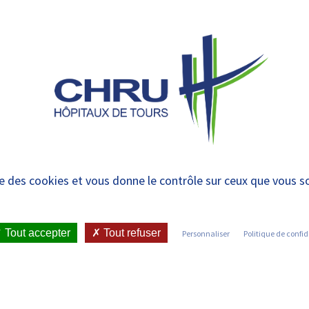
 et urgences
 ET RENDRE
LE CHRU ET SES
ÉTUDIER / SE
N
 PATIENT
PARTENAIRES
FORMER
RE
uivi Biologique des tr
ise des cookies et vous donne le contrôle sur ceux que vous s
BAc
Tout accepter
Tout refuser
Personnaliser
Politique de confid
RCHE / PROFESSIONNELS
•
 ACTEURS DE SOUTIEN À LA RECHERCHE : NOTRE ORGANISATION
 SUIVI BIOLOGIQUE DES TRAITEMENTS PAR ANTICORPS – CEPIB