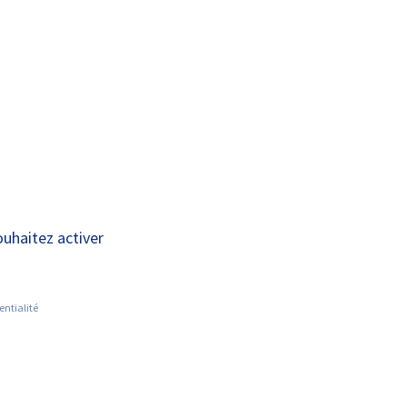
A+
A-
OUS
RECHERCHE ET
ACTUALITÉS
JOINDRE
INNOVATION
aitements par
ouhaitez activer
entialité
•
AC