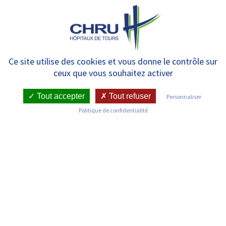
Panneau de gestion des cookies
MENU
Formations continues
Ce site utilise des cookies et vous donne le contrôle sur
ceux que vous souhaitez activer
Tout accepter
Tout refuser
Personnaliser
Politique de confidentialité
Étudier / Se former
Visiter le site des Écoles du CHRU de Tours
Journées Portes Ouvertes
Actualités