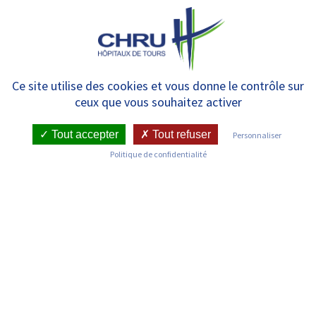
Panneau de gestion des cookies
MENU
Paiement frais d’inscriptions en
Ce site utilise des cookies et vous donne le contrôle sur
ceux que vous souhaitez activer
ligne
Tout accepter
Tout refuser
Personnaliser
Politique de confidentialité
Paiement via DGFIP