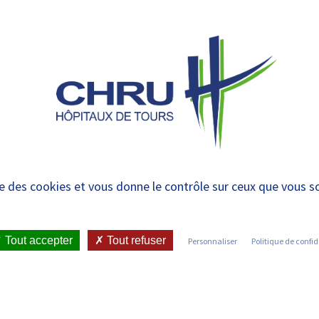
 et urgences
 ET RENDRE
LE CHRU ET SES
ÉTUDIER / SE
N
 PATIENT
PARTENAIRES
FORMER
RE
ise des cookies et vous donne le contrôle sur ceux que vous s
IENT
•
JOINDRE LE CHRU
•
LISTE DES SERVICES
Tout accepter
Tout refuser
Personnaliser
Politique de confid
Découvrez les services du CHRU de Tours