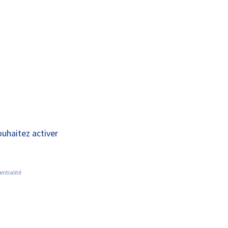
A+
A-
OUS
RECHERCHE ET
ACTUALITÉS
JOINDRE
INNOVATION
ouhaitez activer
entialité