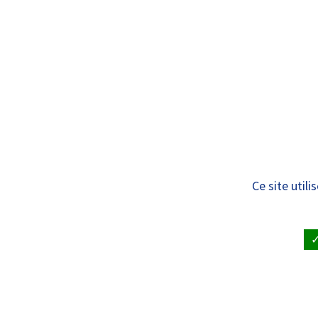
Panneau de gestion des cookies
Standard
ÊTRE SOIGNÉ
VISITE À UN
Liste des services
Ce site util
ACCUEIL
•
ÊTRE SOIGNÉ ET RENDRE VISITE À UN PAT