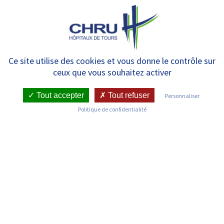
Panneau de gestion des cookies
MENU
Ville de Tours – Nouvelle saison
Ce site utilise des cookies et vous donne le contrôle sur
ceux que vous souhaitez activer
des Jeudis de la Santé
Tout accepter
Tout refuser
Personnaliser
Politique de confidentialité
RETOUR SUR LES COMMUNIQUÉS DE PRESSE