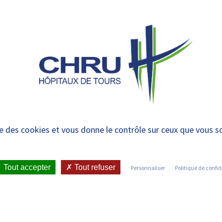
 et urgences
 ET RENDRE
LE CHRU ET SES
ÉTUDIER / SE
N
 PATIENT
PARTENAIRES
FORMER
RE
ipatives, rendez-vous
ise des cookies et vous donne le contrôle sur ceux que vous s
éflexion
Tout accepter
Tout refuser
Personnaliser
Politique de confid
ICATIONS ET PRESSE
•
COMMUNIQUÉS DE PRESSE
•
POUR UNE DEMI-JOURNÉE DE RÉFLEXION