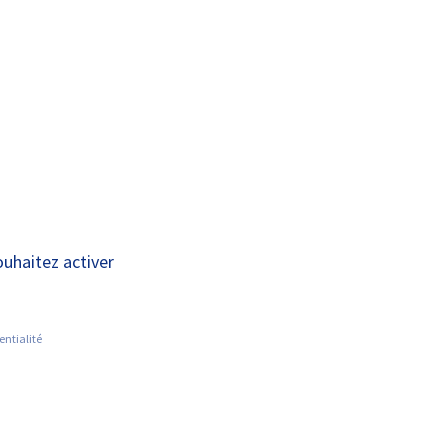
A+
A-
OUS
RECHERCHE ET
ACTUALITÉS
JOINDRE
INNOVATION
 le 5 mai pour une
ouhaitez activer
entialité