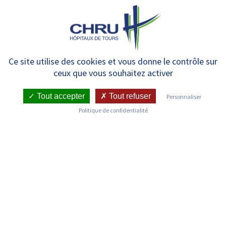
Panneau de gestion des cookies
MENU
Octobre Rose – la
Ce site utilise des cookies et vous donne le contrôle sur
ceux que vous souhaitez activer
dermopigmentation médicale
pour accompagner la
Tout accepter
Tout refuser
Personnaliser
Politique de confidentialité
reconstruction mammaire
RETOUR SUR LES COMMUNIQUÉS DE PRESSE