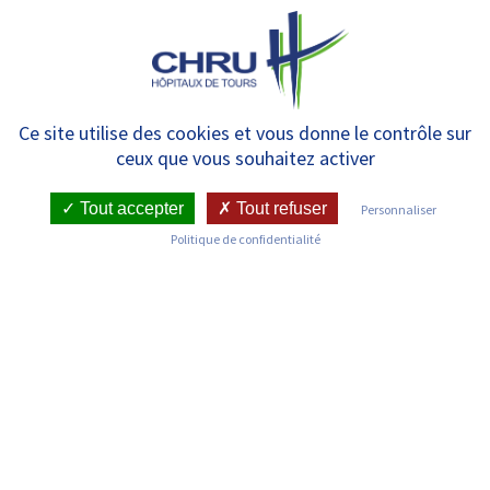
Panneau de gestion des cookies
MENU
Lundi 21 octobre, 2 rendez-vous
Ce site utilise des cookies et vous donne le contrôle sur
ceux que vous souhaitez activer
dans le cadre de la Journée
mondiale de la douleur
Tout accepter
Tout refuser
Personnaliser
Politique de confidentialité
RETOUR SUR LES COMMUNIQUÉS DE PRESSE