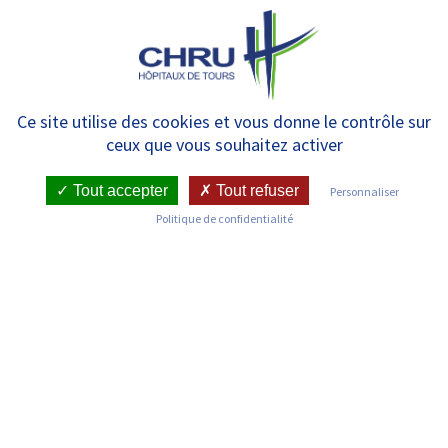
Panneau de gestion des cookies
MENU
LE CHRU DE TOURS RECRUTE
Ce site utilise des cookies et vous donne le contrôle sur
ceux que vous souhaitez activer
24 VOLONTAIRES EN SERVICE
CIVIQUE POUR L’ANNÉE 2023
Tout accepter
Tout refuser
Personnaliser
Politique de confidentialité
RETOUR SUR LES COMMUNIQUÉS DE PRESSE
Publié le : 28/11/2022
Dates de l'évenement : du 28/11/2022 au