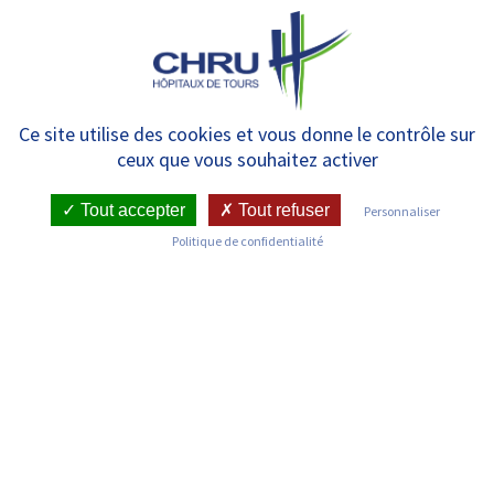
Panneau de gestion des cookies
MENU
Journée mondiale de la BPCO
Ce site utilise des cookies et vous donne le contrôle sur
ceux que vous souhaitez activer
le 21/11 : une prise en charge
innovante au CHRU de Tours
Tout accepter
Tout refuser
Personnaliser
Politique de confidentialité
RETOUR SUR LES COMMUNIQUÉS DE PRESSE