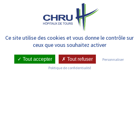
Panneau de gestion des cookies
MENU
25 novembre à 18 heures –
Ce site utilise des cookies et vous donne le contrôle sur
ceux que vous souhaitez activer
Inauguration du centre régional
de psychotraumatologie
Tout accepter
Tout refuser
Personnaliser
Politique de confidentialité
RETOUR SUR LES COMMUNIQUÉS DE PRESSE